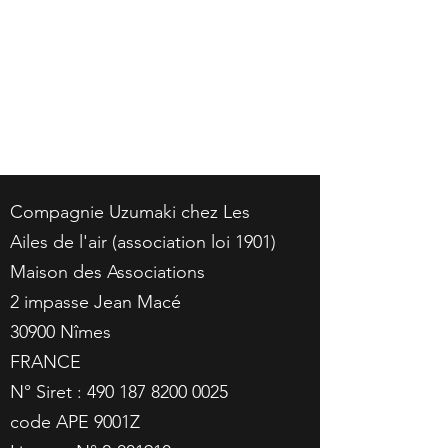
COMPAGNIE UZUMAKI /
VALENTINE NAGATA-
RAMOS
uzumaki.asso@gmail.com
Compagnie Uzumaki chez Les
Ailes de l'air (association loi 1901)
Maison des Associations
2 impasse Jean Macé
30900 Nîmes
FRANCE
N° Siret :
490 187 8200 0025
code APE 9001Z